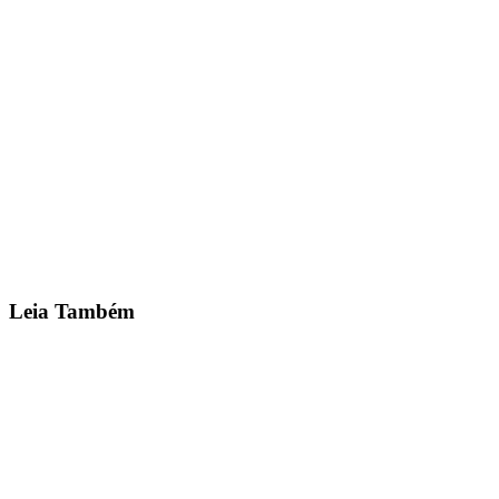
Existe forma legal de não pagar o ECAD?
📘
🐦
💼
📱
Quero Ser Franqueado →
Leia Também