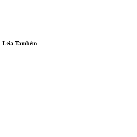
Quero Ser Franqueado →
Leia Também