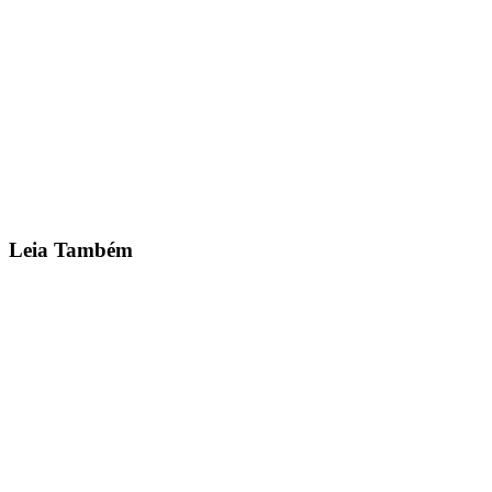
— Viktor Rossa, CEO Ph.D Sports
📘
🐦
💼
📱
Quero Ser Franqueado →
Leia Também