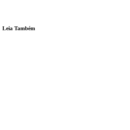
Quero Ser Franqueado →
Leia Também