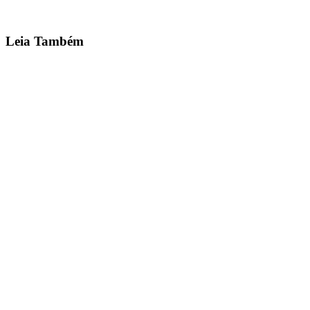
Quero Ser Franqueado →
Leia Também