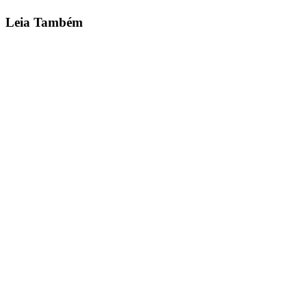
Quero Ser Franqueado →
Leia Também